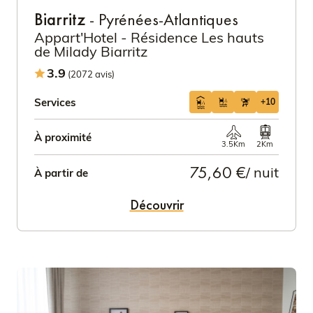
Biarritz
- Pyrénées-Atlantiques
Appart'Hotel - Résidence Les hauts
de Milady Biarritz
3.9
(2072 avis)
Services
+10
À proximité
3.5Km
2Km
75,60 €
/ nuit
À partir de
Découvrir