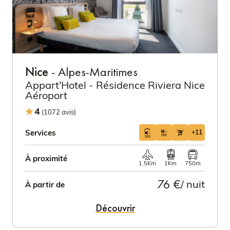
Nice
- Alpes-Maritimes
Appart'Hotel - Résidence Riviera Nice
Aéroport
4
(1072 avis)
Services
+11
À proximité
1.5Km
1Km
750m
76 €
/ nuit
À partir de
Découvrir