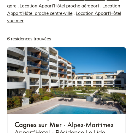
gare
,
Location Appart'Hôtel proche aéroport
,
Location
Appart'Hôtel proche centre-ville
,
Location Appart'Hôtel
vue mer
6 résidences trouvées
Cagnes sur Mer
- Alpes-Maritimes
Appart'Hotel - Résidence Le Lido