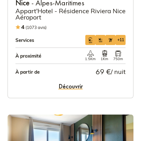
Nice
- Alpes-Maritimes
Appart'Hotel - Résidence Riviera Nice
Aéroport
4
(1073 avis)
Services
+11
À proximité
1.5Km
1Km
750m
69 €
/ nuit
À partir de
Découvrir