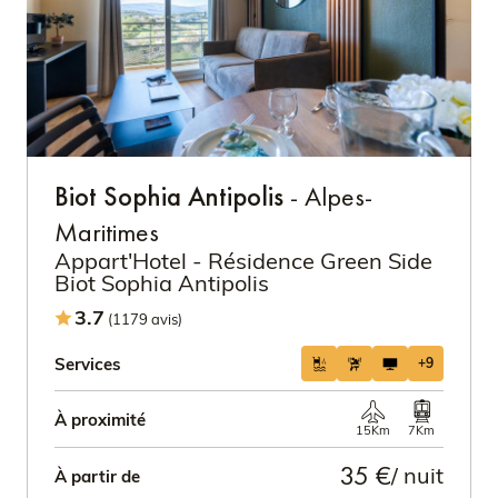
Biot Sophia Antipolis
- Alpes-
Maritimes
Appart'Hotel - Résidence Green Side
Biot Sophia Antipolis
3.7
(1179 avis)
Services
+9
À proximité
15Km
7Km
35 €
/ nuit
À partir de