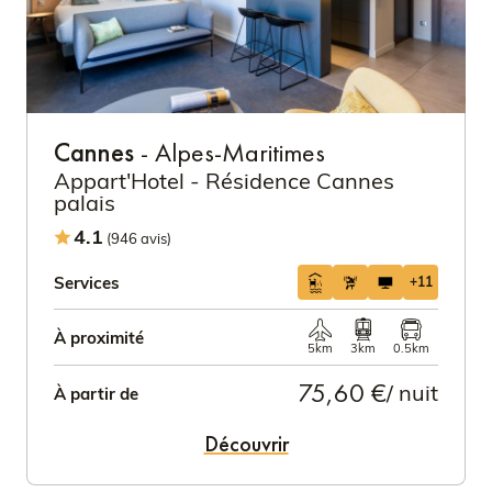
Cannes
- Alpes-Maritimes
Appart'Hotel - Résidence Cannes
palais
4.1
(946 avis)
Services
+11
À proximité
5km
3km
0.5km
75,60 €
/ nuit
À partir de
Découvrir