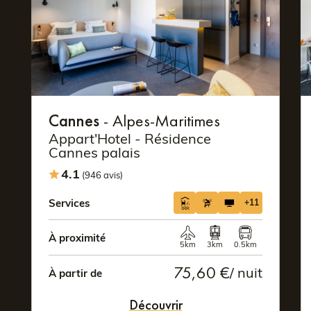
Cannes
- Alpes-Maritimes
Appart'Hotel - Résidence
Cannes palais
4.1
(946 avis)
Services
+11
À proximité
5km
3km
0.5km
75,60 €
/ nuit
À partir de
Découvrir