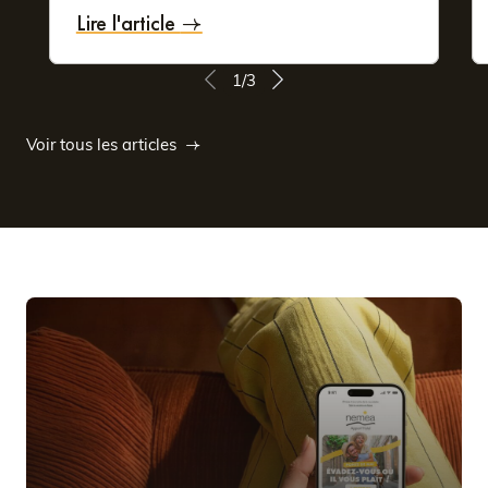
votre hébergement à proximité des zones attractives de la
Lire l'article
ville vous permettra de profiter pleinement de votre
escapade dans la Somme.
1/3
En plus, pour votre plus grand confort, les résidences
Voir tous les articles
hôtelières Nemea vous offrent de nombreux services :
selon la destination choisie, vous pouvez ainsi bénéficier
d’une location de vélo, d’un centre de remise en forme,
d’une bagagerie, d’une laverie automatique, d’une salle
de réunion…
Appart’Hôtel à Amiens : un
hébergement économique
Comparés aux chambres d’hôtel classiques, les
Appart’Hôtels Nemea proposent des prix plus attractifs.