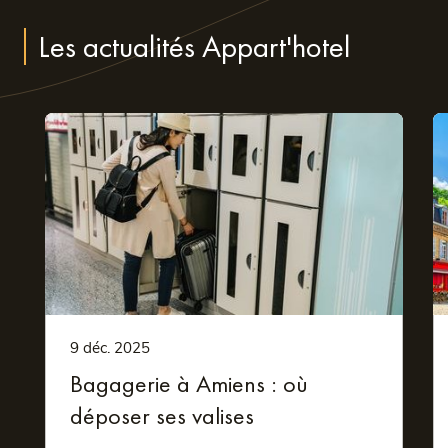
micro-ondes et d’une machine à café. Plus besoin
Les actualités Appart'hotel
d’attendre les heures de service pour prendre ses repas !
Dans votre chambre d’Appart’Hôtel à Amiens, vous
bénéficiez également d’une salle de bain privative, d’un
téléviseur à écran plat et d’une connexion au wifi.
Les services d’une résidence
hôtelière
Située en plein centre-ville d’Amiens, la résidence
hôtelière Nemea vous offre la possibilité d’accéder en
9 déc. 2025
quelques mètres aux lieux phares de la ville : gare SNCF,
Bagagerie à Amiens : où
cathédrale, hippodrome, zoo, jardins des Hortillonages…
déposer ses valises
Ainsi, quelle que soit la raison de votre séjour à Amiens,