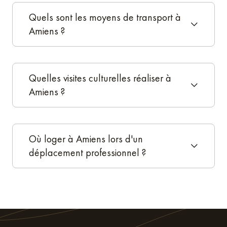
Profitez du confort d’un
Appart’Hôtel pour vos
Quels sont les moyens de transport à
Amiens ?
déplacements professionnels
La résidence hôtelière Nemea à Amiens vous offre un
Quelles visites culturelles réaliser à
hébergement tout confort. Durant votre séjour, que ce soit
Amiens ?
pour une nuit ou plusieurs jours, vous bénéficiez d’un
appartement meublé et décoré avec soin.
Mieux qu’une simple chambre d’hôtel, vous profitez en
Où loger à Amiens lors d'un
toute autonomie, en Appart’Hôtel, d’un hébergement
déplacement professionnel ?
spacieux et lumineux pour vous reposer ou travailler.
Dans les Appart’Hôtels Nemea, chaque appartement est
doté d’un coin-cuisine entièrement aménagé et équipé
d’un réfrigérateur, d’une plaque de cuisson, d’un four à