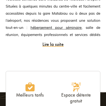
Situées à quelques minutes du centre-ville et facilement
accessibles depuis la gare Matabiau ou à deux pas de
l’aéroport, nos résidences vous proposent une solution
tout-en-un :
hébergement pour séminaire
, salle de
réunion, équipements professionnels et services dédiés
aux entreprises.
Lire la suite
Un Appart’Hôtel avec salles de
réunion à Toulouse
Nos établissements Nemea Appart’Hôtel à Toulouse sont
conçus pour répondre aux besoins des professionnels :
• Salles de réunion équipées pour vos rencontres,
Meilleurs tarifs
Espace détente
formations ou workshops,
gratuit
• Écrans de projection, paperboards et Wifi haut débit,