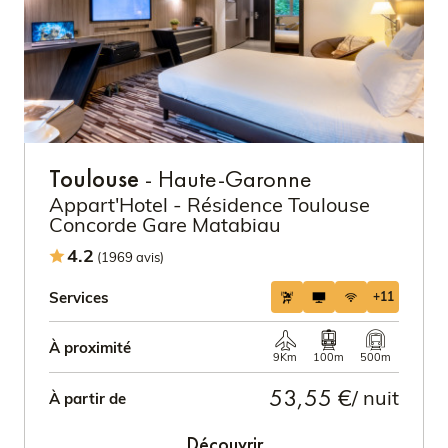
Toulouse
- Haute-Garonne
Appart'Hotel - Résidence Toulouse
Concorde Gare Matabiau
4.2
(1969 avis)
Services
+11
À proximité
9Km
100m
500m
53,55 €
/ nuit
À partir de
Découvrir