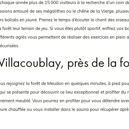
t chaque année plus de 15 000 visiteurs à la recherche d’un coin
ions entouré de ses mégalithes ou le chêne de la Vierge, plusieu
iers balisés en jaune. Prenez le temps d’écouter le chant des oisea
a forêt leur terrain de jeu. Si vous êtes plutôt sportif, enfilez vos
érents agrès vous permettent de réaliser des exercices en plein ai
sécurisées.
-Villacoublay, près de la 
us rejoignez la forêt de Meudon en quelques minutes, à pied pou
ui se présente pour découvrir ce lieu exceptionnel et profiter du 
èrement meublé. Vous pourrez en profiter pour vous détendre ave
re chauffée ou vous installer dans le sauna pour récupérer après 