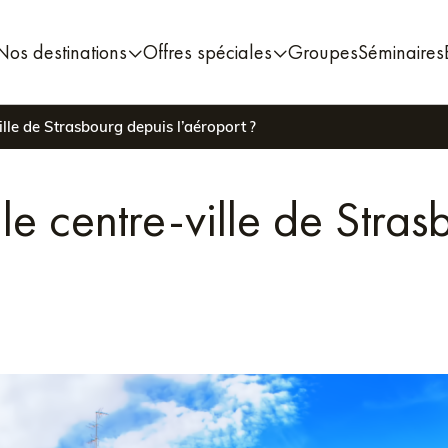
Nos destinations
Offres spéciales
Groupes
Séminaires
lle de Strasbourg depuis l’aéroport ?
e centre-ville de Stras