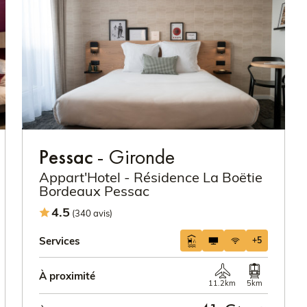
Pessac
- Gironde
Appart'Hotel - Résidence La Boëtie
Bordeaux Pessac
4.5
(340 avis)
Services
+5
À proximité
11.2km
5km