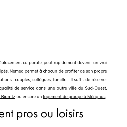
placement corporate, peut rapidement devenir un vrai
uipés, Nemea permet à chacun de profiter de son propre
ns : couples, collègues, famille… Il suffit de réserver
ualité de service dans une autre ville du Sud-Ouest,
Biarritz
ou encore un
logement de groupe à Mérignac
.
nt pros ou loisirs