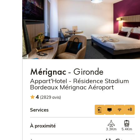
Mérignac
- Gironde
Appart'Hotel - Résidence Stadium
Bordeaux Mérignac Aéroport
4
(2829 avis)
Services
+8
À proximité
3.3Km
5.4Km