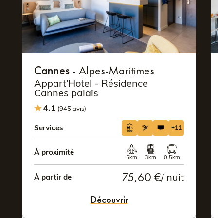
Cannes
- Alpes-Maritimes
Appart'Hotel - Résidence
Cannes palais
4.1
(945 avis)
Services
+11
À proximité
5km
3km
0.5km
75,60 €
/ nuit
À partir de
Découvrir