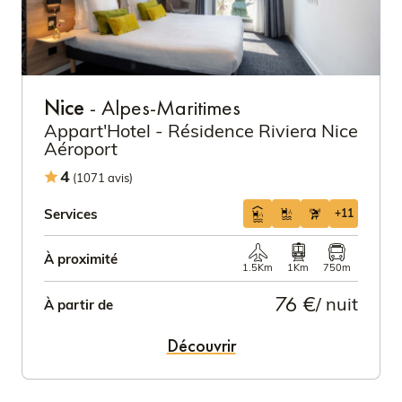
Nice
- Alpes-Maritimes
Appart'Hotel - Résidence Riviera Nice
Aéroport
4
(1071 avis)
Services
+11
À proximité
1.5Km
1Km
750m
76 €
/ nuit
À partir de
Découvrir