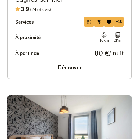
3.9
(2473 avis)
Services
+10
À proximité
10Km
2Km
80 €
/ nuit
À partir de
Découvrir