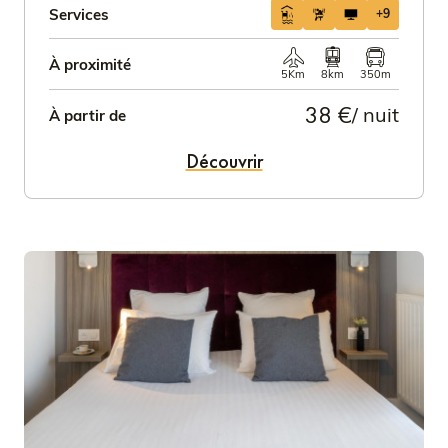
Services
+9
À proximité
5Km
8km
350m
38 €
/ nuit
À partir de
Découvrir