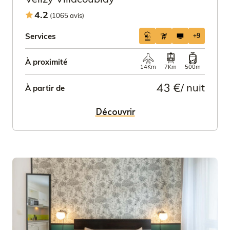
4.2
(1065 avis)
Services
+9
À proximité
14Km
7Km
500m
43 €
/ nuit
À partir de
Découvrir