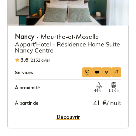
Nancy
- Meurthe-et-Moselle
Appart'Hotel - Résidence Home Suite
Nancy Centre
3.6
(2152 avis)
Services
+7
À proximité
44Km
1.8Km
41 €
/ nuit
À partir de
Découvrir