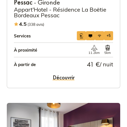
Pessac
- Gironde
Appart'Hotel - Résidence La Boëtie
Bordeaux Pessac
4.5
(338 avis)
Services
+5
À proximité
11.2km
5km
41 €
/ nuit
À partir de
Découvrir