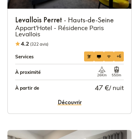
Levallois Perret
- Hauts-de-Seine
Appart'Hotel - Résidence Paris
Levallois
4.2
(322 avis)
Services
+6
À proximité
26Km
550m
47 €
/ nuit
À partir de
Découvrir