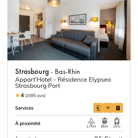
Strasbourg
- Bas-Rhin
Appart'Hotel - Résidence Elypseo
Strasbourg Port
4
(2085 avis)
Services
À proximité
17Km
8km
1Km