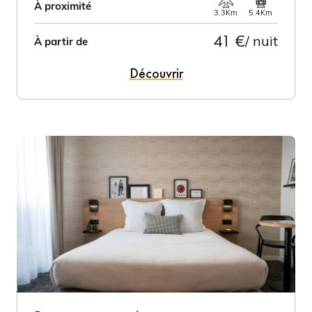
À proximité
3.3Km
5.4Km
41 €
/ nuit
À partir de
Découvrir