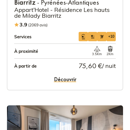
Biarritz
- Pyrénées-Atlantiques
Appart'Hotel - Résidence Les hauts
de Milady Biarritz
3.9
(2069 avis)
Services
+10
À proximité
3.5Km
2Km
75,60 €
/ nuit
À partir de
Découvrir