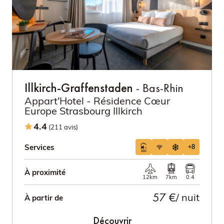
Illkirch-Graffenstaden
- Bas-Rhin
Appart'Hotel - Résidence Cœur
Europe Strasbourg Illkirch
4.4
(211 avis)
Services
+8
À proximité
12km
7km
0.4
57 €
/ nuit
À partir de
Découvrir