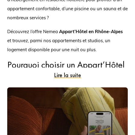
appartement confortable, d’une piscine ou un sauna et de
nombreux services ?
Découvrez l’offre Nemea
Appart’Hôtel en Rhône-Alpes
et trouvez, parmi nos appartements et studios, un
logement disponible pour une nuit ou plus.
Pourquoi choisir un Appart’Hôtel
en Rhône-Alpes ?
Lire la suite
Que vous prépariez un rendez-vous d’affaires ou des
vacances en famille, misez sur le concept
Appart’Hôtel
en Rhône-Alpes
pour profiter au maximum de votre
séjour dans cette belle région.
Une résidence hôtelière bien située