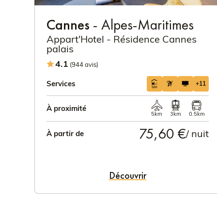
Cannes
- Alpes-Maritimes
Appart'Hotel - Résidence Cannes
palais
4.1
(944 avis)
Services
+11
À proximité
5km
3km
0.5km
75,60 €
/ nuit
À partir de
Découvrir