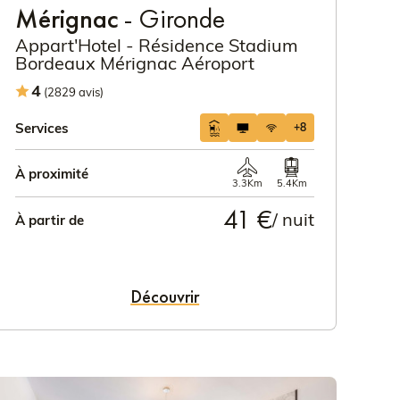
Mérignac
- Gironde
Appart'Hotel - Résidence Stadium
Bordeaux Mérignac Aéroport
4
(2829 avis)
Services
+8
À proximité
3.3Km
5.4Km
41 €
/ nuit
À partir de
Découvrir