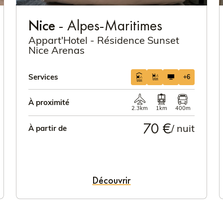
Nice
- Alpes-Maritimes
Appart'Hotel - Résidence Sunset
Nice Arenas
Services
+6
À proximité
2.3km
1km
400m
70 €
/ nuit
À partir de
Découvrir