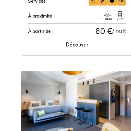
Services
+10
À proximité
10Km
2Km
80 €
/ nuit
À partir de
Découvrir