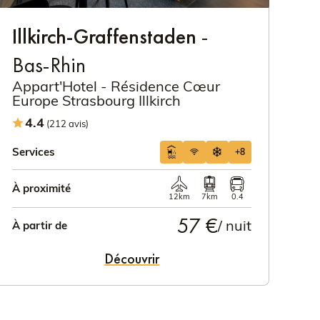
Illkirch-Graffenstaden
-
Bas-Rhin
Appart'Hotel - Résidence Cœur
Europe Strasbourg Illkirch
4.4
(212 avis)
Services
+8
À proximité
12km
7km
0.4
57 €
/ nuit
À partir de
Découvrir