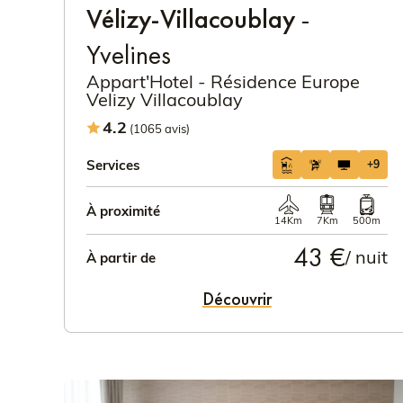
Vélizy-Villacoublay
-
Yvelines
Appart'Hotel - Résidence Europe
Velizy Villacoublay
4.2
(1065 avis)
Services
+9
À proximité
14Km
7Km
500m
43 €
/ nuit
À partir de
Découvrir