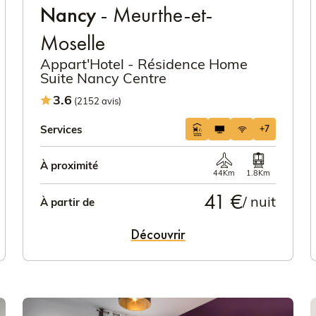
Nancy
- Meurthe-et-
Moselle
Appart'Hotel - Résidence Home
Suite Nancy Centre
3.6
(2152 avis)
Services
+7
À proximité
44Km
1.8Km
41 €
/ nuit
À partir de
Découvrir