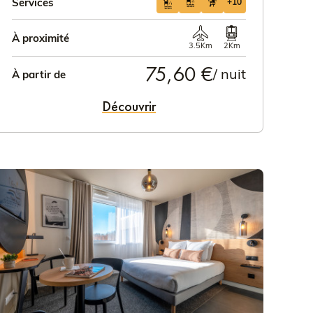
Services
+10
À proximité
3.5Km
2Km
75,60 €
/ nuit
À partir de
Découvrir