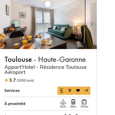
Toulouse
- Haute-Garonne
Appart'Hotel - Résidence Toulouse
Aéroport
3.7
(1650 avis)
Services
+9
À proximité
5Km
8km
350m