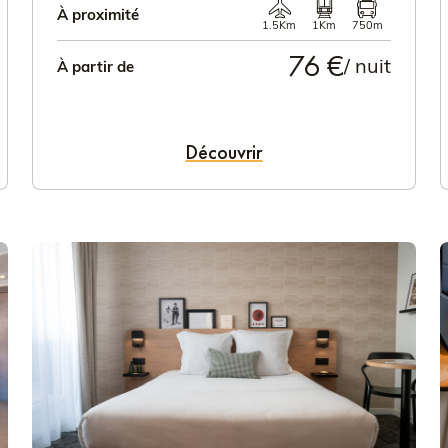
À proximité
1.5Km
1Km
750m
76 €
/ nuit
À partir de
Découvrir