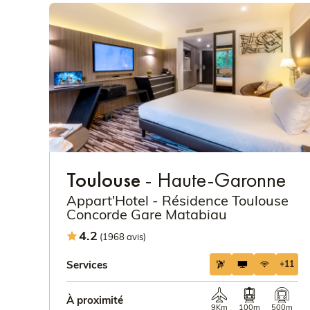
Toulouse
- Haute-Garonne
Appart'Hotel - Résidence Toulouse
Concorde Gare Matabiau
4.2
(1968 avis)
Services
+11
À proximité
9Km
100m
500m