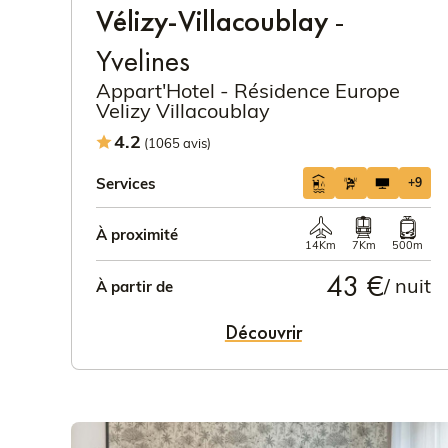
Vélizy-Villacoublay
-
Yvelines
Appart'Hotel - Résidence Europe
Velizy Villacoublay
4.2
(1065 avis)
Services
+9
À proximité
14Km
7Km
500m
43 €
/ nuit
À partir de
Découvrir