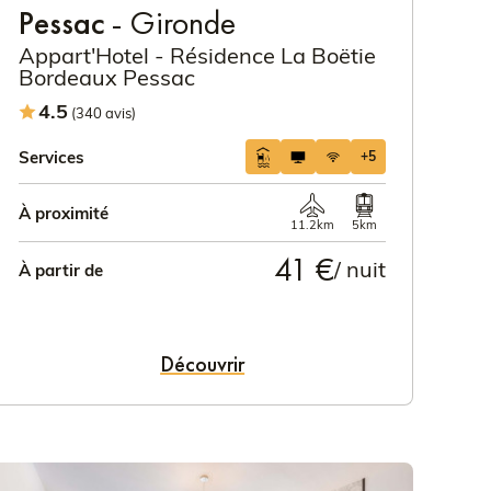
Pessac
- Gironde
Appart'Hotel - Résidence La Boëtie
Bordeaux Pessac
4.5
(340 avis)
Services
+5
À proximité
11.2km
5km
41 €
/ nuit
À partir de
Découvrir