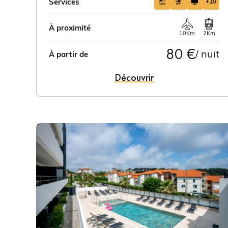
Services
+10
À proximité
10Km
2Km
80 €
/ nuit
À partir de
Découvrir