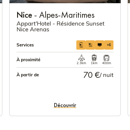
Nice
- Alpes-Maritimes
Appart'Hotel - Résidence Sunset
Nice Arenas
Services
+6
À proximité
2.3km
1km
400m
70 €
/ nuit
À partir de
Découvrir