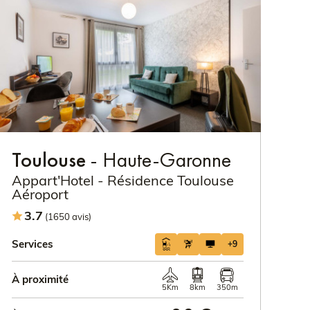
Toulouse
- Haute-Garonne
Appart'Hotel - Résidence Toulouse
Aéroport
3.7
(1650 avis)
Services
+9
À proximité
5Km
8km
350m