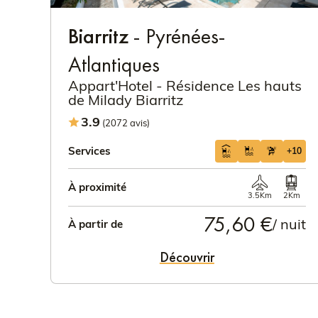
Biarritz
- Pyrénées-
Atlantiques
Appart'Hotel - Résidence Les hauts
de Milady Biarritz
3.9
(2072 avis)
Services
+10
À proximité
3.5Km
2Km
75,60 €
/ nuit
À partir de
Découvrir