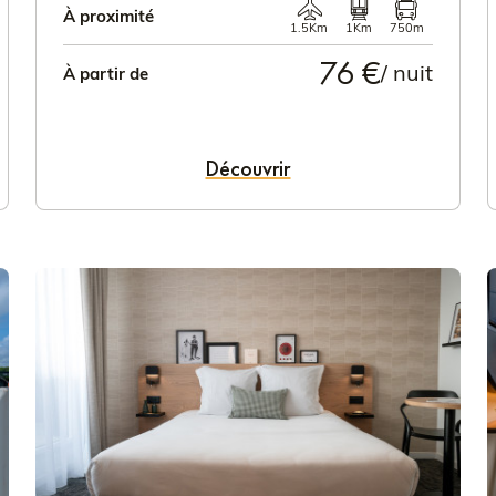
À proximité
1.5Km
1Km
750m
76 €
/ nuit
À partir de
Découvrir