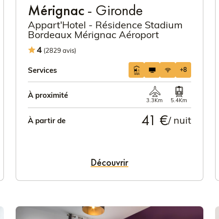
Mérignac
- Gironde
Appart'Hotel - Résidence Stadium
Bordeaux Mérignac Aéroport
4
(2829 avis)
Services
+8
À proximité
3.3Km
5.4Km
41 €
/ nuit
À partir de
Découvrir