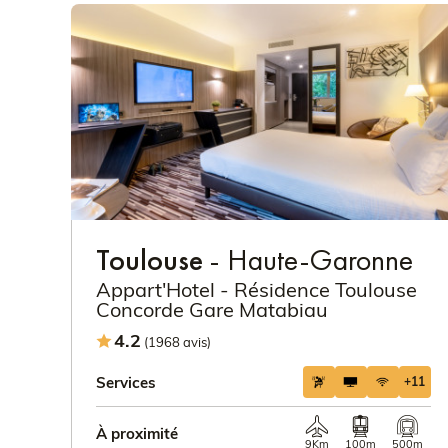
Toulouse
- Haute-Garonne
Appart'Hotel - Résidence Toulouse
Concorde Gare Matabiau
4.2
(1968 avis)
Services
+11
À proximité
9Km
100m
500m